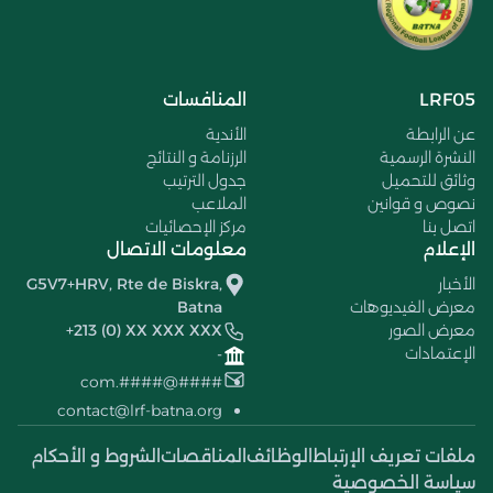
LRF05
المنافسات
عن الرابطة
الأندية
النشرة الرسمية
الرزنامة و النتائج
وثائق للتحميل
جدول الترتيب
نصوص و قوانين
الملاعب
اتصل بنا
مركز الإحصائيات
الإعلام
معلومات الاتصال
الأخبار
G5V7+HRV, Rte de Biskra,
معرض الفيديوهات
Batna
معرض الصور
+213 (0) XX XXX XXX
الإعتمادات
-
####@####.com
contact@lrf-batna.org
ملفات تعريف الإرتباط
الوظائف
المناقصات
الشروط و الأحكام
سياسة الخصوصية