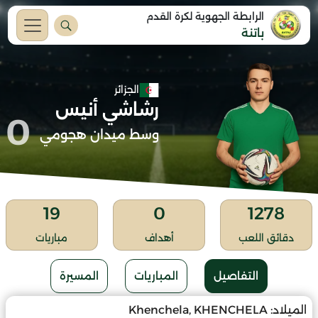
الرابطة الجهوية لكرة القدم
باتنة
الجزائر
رشاشي أنيس
0
وسط ميدان هجومي
19
0
1278
دقائق اللعب
أهداف
مباريات
التفاصيل
المباريات
المسيرة
الميلاد:
Khenchela, KHENCHELA