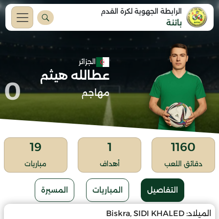
الرابطة الجهوية لكرة القدم
باتنة
الجزائر
عطالله هيثم
0
مهاجم
19
1
1160
دقائق اللعب
أهداف
مباريات
التفاصيل
المباريات
المسيرة
الميلاد:
Biskra, SIDI KHALED