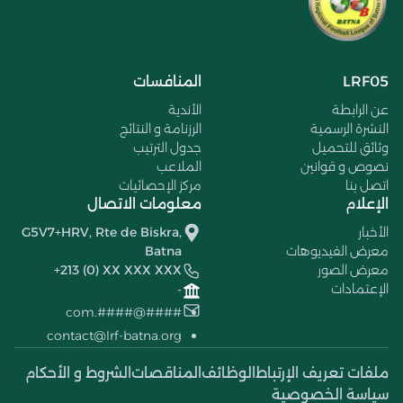
LRF05
المنافسات
عن الرابطة
الأندية
النشرة الرسمية
الرزنامة و النتائج
وثائق للتحميل
جدول الترتيب
نصوص و قوانين
الملاعب
اتصل بنا
مركز الإحصائيات
الإعلام
معلومات الاتصال
الأخبار
G5V7+HRV, Rte de Biskra,
معرض الفيديوهات
Batna
معرض الصور
+213 (0) XX XXX XXX
الإعتمادات
-
####@####.com
contact@lrf-batna.org
ملفات تعريف الإرتباط
الوظائف
المناقصات
الشروط و الأحكام
سياسة الخصوصية