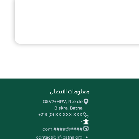
معلومات الاتصال
G5V7+HRV, Rte de
Biskra, Batna
+213 (0) XX XXX XXX
-
####@####.com
contact@lrf-batna.org