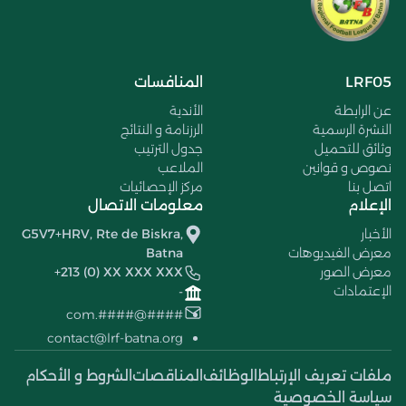
LRF05
المنافسات
عن الرابطة
الأندية
النشرة الرسمية
الرزنامة و النتائج
وثائق للتحميل
جدول الترتيب
نصوص و قوانين
الملاعب
اتصل بنا
مركز الإحصائيات
الإعلام
معلومات الاتصال
الأخبار
G5V7+HRV, Rte de Biskra,
معرض الفيديوهات
Batna
معرض الصور
+213 (0) XX XXX XXX
الإعتمادات
-
####@####.com
contact@lrf-batna.org
ملفات تعريف الإرتباط
الوظائف
المناقصات
الشروط و الأحكام
سياسة الخصوصية