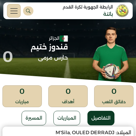
الرابطة الجهوية لكرة القدم
باتنة
الجزائر
قندوز ختيم
0
حارس مرمى
0
0
0
دقائق اللعب
أهداف
مباريات
التفاصيل
المباريات
المسيرة
الميلاد:
M'Sila, OULED DERRADJ