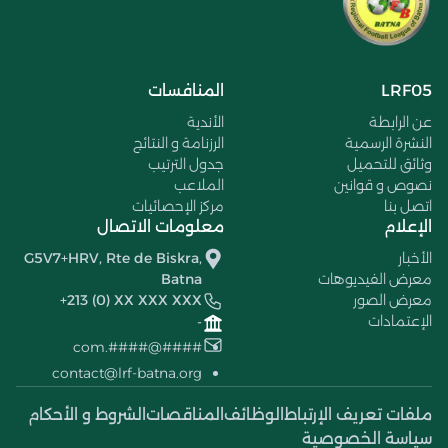
LRF05
المنافسات
عن الرابطة
الأندية
النشرة الرسمية
الرزنامة و النتائج
وثائق للتحميل
جدول الترتيب
نصوص و قوانين
الملاعب
اتصل بنا
مركز الإحصائيات
الإعلام
معلومات الاتصال
الأخبار
G5V7+HRV, Rte de Biskra,
معرض الفيديوهات
Batna
معرض الصور
+213 (0) XX XXX XXX
الإعتمادات
-
####@####.com
contact@lrf-batna.org
ملفات تعريف الإرتباط
الوظائف
المناقصات
الشروط و الأحكام
سياسة الخصوصية