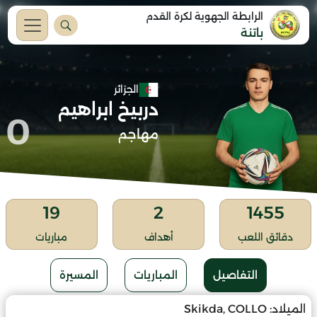
الرابطة الجهوية لكرة القدم
باتنة
الجزائر
دربيخ ابراهيم
0
مهاجم
19
2
1455
دقائق اللعب
أهداف
مباريات
التفاصيل
المباريات
المسيرة
الميلاد:
Skikda, COLLO