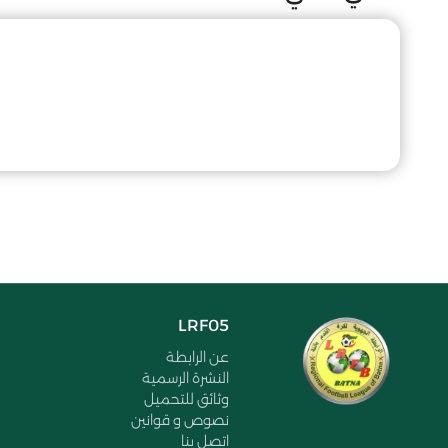
LRF05
عن الرابطة
النشرة الرسمية
وثائق للتحميل
نصوص و قوانين
اتصل بنا