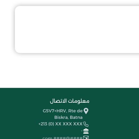
معلومات الاتصال
G5V7+HRV, Rte de
Biskra, Batna
+213 (0) XX XXX XXX
-
####@####.com