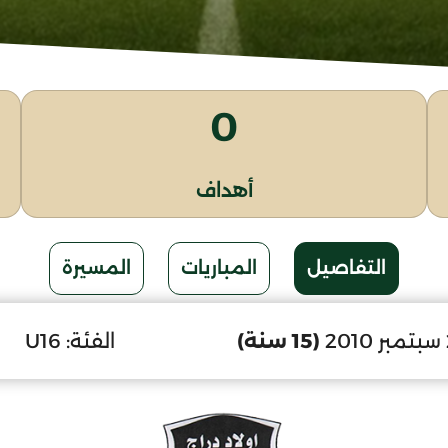
0
أهداف
التفاصيل
المباريات
المسيرة
(15 سنة)
الفئة:
U16