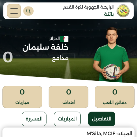
الرابطة الجهوية لكرة القدم
باتنة
الجزائر
خلفة سليمان
0
مدافع
0
0
0
دقائق اللعب
أهداف
مباريات
التفاصيل
المباريات
المسيرة
الميلاد:
M'Sila, MCIF