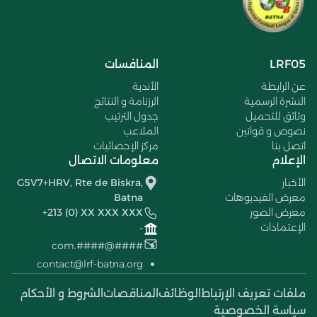
LRF05
المنافسات
عن الرابطة
الأندية
النشرة الرسمية
الرزنامة و النتائج
وثائق للتحميل
جدول الترتيب
نصوص و قوانين
الملاعب
اتصل بنا
مركز الإحصائيات
الإعلام
معلومات الاتصال
الأخبار
G5V7+HRV, Rte de Biskra,
معرض الفيديوهات
Batna
معرض الصور
+213 (0) XX XXX XXX
الإعتمادات
-
####@####.com
contact@lrf-batna.org
ملفات تعريف الإرتباط
الوظائف
المناقصات
الشروط و الأحكام
سياسة الخصوصية