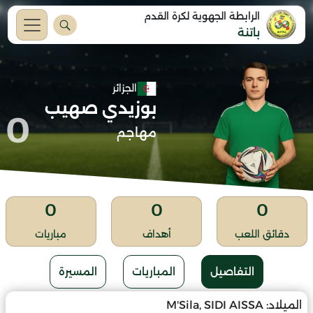
الرابطة الجهوية لكرة القدم
باتنة
الجزائر
بوزيدي صهيب
0
مهاجم
0
0
0
دقائق اللعب
أهداف
مباريات
التفاصيل
المباريات
المسيرة
الميلاد:
M'Sila, SIDI AISSA