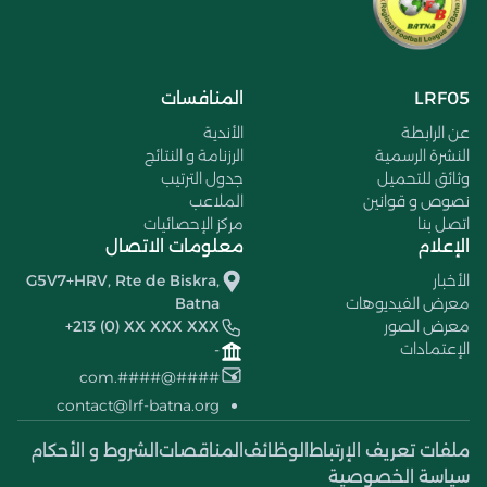
LRF05
المنافسات
عن الرابطة
الأندية
النشرة الرسمية
الرزنامة و النتائج
وثائق للتحميل
جدول الترتيب
نصوص و قوانين
الملاعب
اتصل بنا
مركز الإحصائيات
الإعلام
معلومات الاتصال
الأخبار
G5V7+HRV, Rte de Biskra,
معرض الفيديوهات
Batna
معرض الصور
+213 (0) XX XXX XXX
الإعتمادات
-
####@####.com
contact@lrf-batna.org
ملفات تعريف الإرتباط
الوظائف
المناقصات
الشروط و الأحكام
سياسة الخصوصية