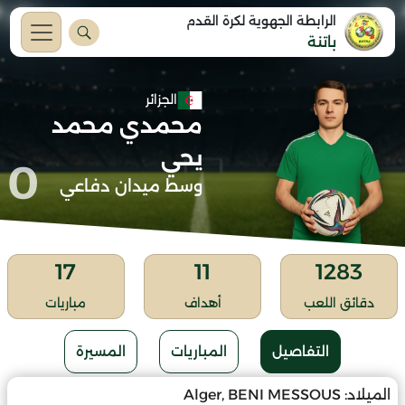
الرابطة الجهوية لكرة القدم
باتنة
الجزائر
محمدي محمد
يحي
0
وسط ميدان دفاعي
17
11
1283
دقائق اللعب
أهداف
مباريات
التفاصيل
المباريات
المسيرة
الميلاد:
Alger, BENI MESSOUS