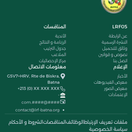
LRF05
المنافسات
عن الرابطة
الأندية
النشرة الرسمية
الرزنامة و النتائج
وثائق للتحميل
جدول الترتيب
نصوص و قوانين
الملاعب
اتصل بنا
مركز الإحصائيات
الإعلام
معلومات الاتصال
الأخبار
G5V7+HRV, Rte de Biskra,
معرض الفيديوهات
Batna
معرض الصور
+213 (0) XX XXX XXX
الإعتمادات
-
####@####.com
contact@lrf-batna.org
ملفات تعريف الإرتباط
الوظائف
المناقصات
الشروط و الأحكام
سياسة الخصوصية