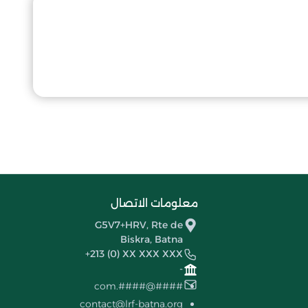
معلومات الاتصال
G5V7+HRV, Rte de
Biskra, Batna
+213 (0) XX XXX XXX
-
####@####.com
contact@lrf-batna.org