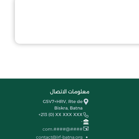
معلومات الاتصال
G5V7+HRV, Rte de
Biskra, Batna
+213 (0) XX XXX XXX
-
####@####.com
contact@lrf-batna.org