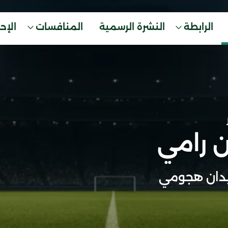
الرابطة
النشرة الرسمية
المنافسات
الإح
 رامي
دان هجومي