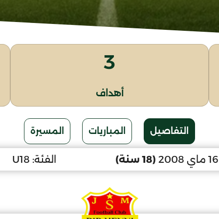
3
أهداف
التفاصيل
المباريات
المسيرة
(18 سنة)
الفئة:
U18