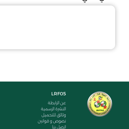
LRF05
عن الرابطة
النشرة الرسمية
وثائق للتحميل
نصوص و قوانين
اتصل بنا