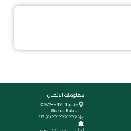
معلومات الاتصال
G5V7+HRV, Rte de
Biskra, Batna
+213 (0) XX XXX XXX
-
####@####.com