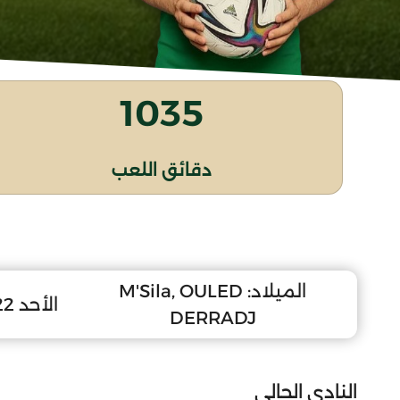
1035
دقائق اللعب
الميلاد:
M'Sila, OULED
الأحد 22 جوان 2008
DERRADJ
النادي الحالي