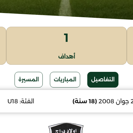
1
أهداف
التفاصيل
المباريات
المسيرة
(18 سنة)
الفئة:
U18