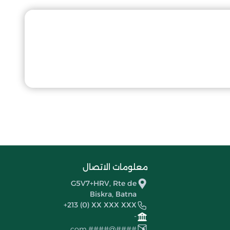
معلومات الاتصال
G5V7+HRV, Rte de
Biskra, Batna
+213 (0) XX XXX XXX
-
####@####.com