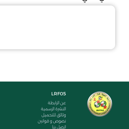
LRF05
عن الرابطة
النشرة الرسمية
وثائق للتحميل
نصوص و قوانين
اتصل بنا