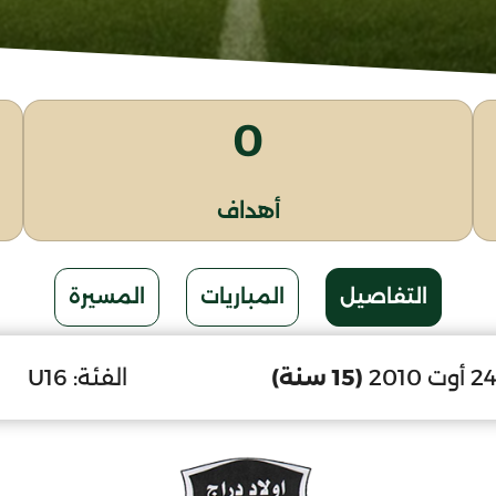
0
أهداف
التفاصيل
المباريات
المسيرة
(15 سنة)
الفئة:
U16