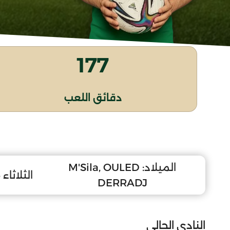
177
دقائق اللعب
الميلاد:
M'Sila, OULED
الثلاثاء 24 أوت 2010
DERRADJ
النادي الحالي