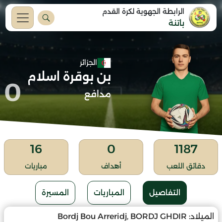
الرابطة الجهوية لكرة القدم
باتنة
الجزائر
بن بوقرة اسلام
0
مدافع
16
0
1187
دقائق اللعب
أهداف
مباريات
التفاصيل
المباريات
المسيرة
الميلاد:
Bordj Bou Arreridj, BORDJ GHDIR