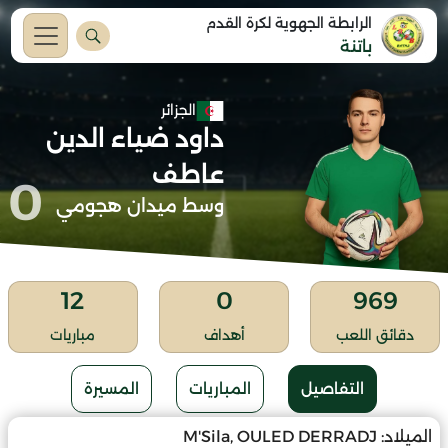
الرابطة الجهوية لكرة القدم
باتنة
الجزائر
داود ضياء الدين
عاطف
0
وسط ميدان هجومي
12
0
969
دقائق اللعب
أهداف
مباريات
التفاصيل
المباريات
المسيرة
الميلاد:
M'Sila, OULED DERRADJ