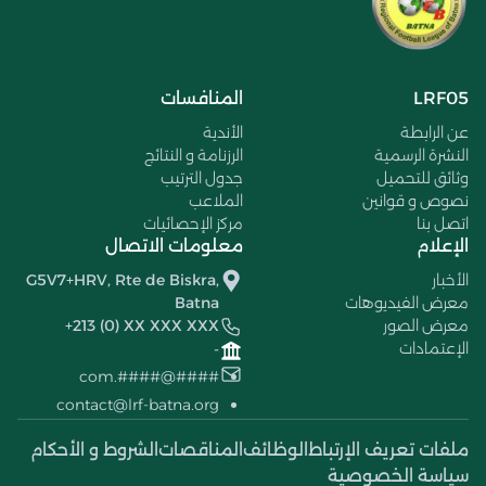
LRF05
المنافسات
عن الرابطة
الأندية
النشرة الرسمية
الرزنامة و النتائج
وثائق للتحميل
جدول الترتيب
نصوص و قوانين
الملاعب
اتصل بنا
مركز الإحصائيات
الإعلام
معلومات الاتصال
الأخبار
G5V7+HRV, Rte de Biskra,
معرض الفيديوهات
Batna
معرض الصور
+213 (0) XX XXX XXX
الإعتمادات
-
####@####.com
contact@lrf-batna.org
ملفات تعريف الإرتباط
الوظائف
المناقصات
الشروط و الأحكام
سياسة الخصوصية