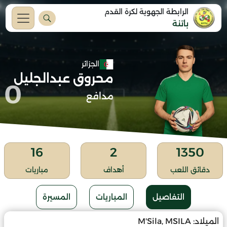
الرابطة الجهوية لكرة القدم
باتنة
الجزائر
محروق عبدالجليل
0
مدافع
16
2
1350
دقائق اللعب
أهداف
مباريات
التفاصيل
المباريات
المسيرة
الميلاد:
M'Sila, MSILA