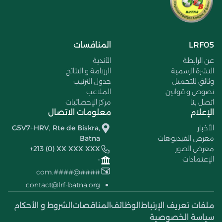
LRF05
المنافسات
عن الرابطة
الأندية
النشرة الرسمية
الرزنامة و النتائج
وثائق للتحميل
جدول الترتيب
نصوص و قوانين
الملاعب
اتصل بنا
مركز الإحصائيات
الإعلام
معلومات الاتصال
الأخبار
G5V7+HRV, Rte de Biskra,
معرض الفيديوهات
Batna
معرض الصور
+213 (0) XX XXX XXX
الإعتمادات
-
####@####.com
contact@lrf-batna.org
ملفات تعريف الإرتباط
الوظائف
المناقصات
الشروط و الأحكام
سياسة الخصوصية