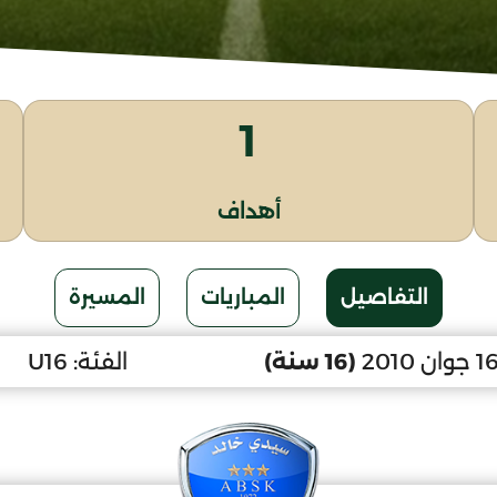
1
أهداف
التفاصيل
المباريات
المسيرة
(16 سنة)
الفئة:
U16