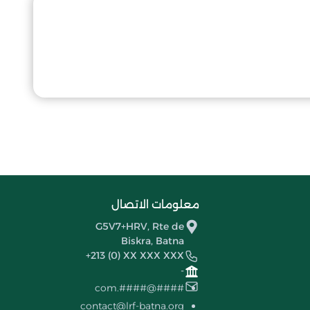
معلومات الاتصال
G5V7+HRV, Rte de
Biskra, Batna
+213 (0) XX XXX XXX
-
####@####.com
contact@lrf-batna.org