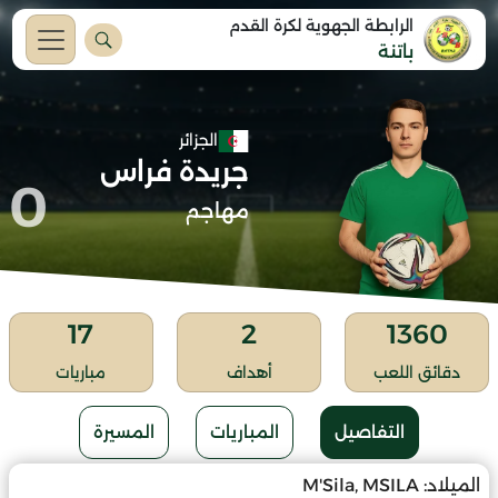
الرابطة الجهوية لكرة القدم
باتنة
الجزائر
جريدة فراس
0
مهاجم
17
2
1360
دقائق اللعب
أهداف
مباريات
التفاصيل
المباريات
المسيرة
الميلاد:
M'Sila, MSILA