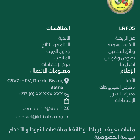
LRF05
المنافسات
عن الرابطة
الأندية
النشرة الرسمية
الرزنامة و النتائج
وثائق للتحميل
جدول الترتيب
نصوص و قوانين
الملاعب
اتصل بنا
مركز الإحصائيات
الإعلام
معلومات الاتصال
الأخبار
G5V7+HRV, Rte de Biskra,
معرض الفيديوهات
Batna
معرض الصور
+213 (0) XX XXX XXX
الإعتمادات
-
####@####.com
contact@lrf-batna.org
ملفات تعريف الإرتباط
الوظائف
المناقصات
الشروط و الأحكام
سياسة الخصوصية