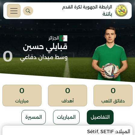
الرابطة الجهوية لكرة القدم
باتنة
الجزائر
قبايلي حسين
0
وسط ميدان دفاعي
0
0
0
دقائق اللعب
أهداف
مباريات
التفاصيل
المباريات
المسيرة
الميلاد:
Sétif, SETIF