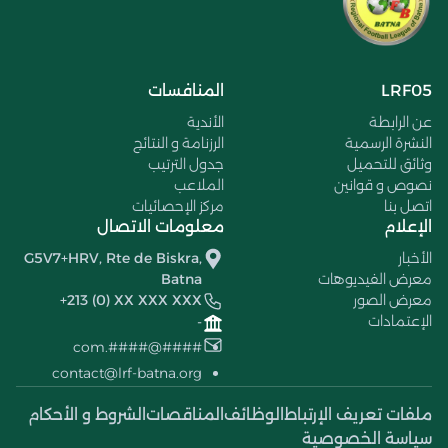
LRF05
المنافسات
عن الرابطة
الأندية
النشرة الرسمية
الرزنامة و النتائج
وثائق للتحميل
جدول الترتيب
نصوص و قوانين
الملاعب
اتصل بنا
مركز الإحصائيات
الإعلام
معلومات الاتصال
الأخبار
G5V7+HRV, Rte de Biskra,
معرض الفيديوهات
Batna
معرض الصور
+213 (0) XX XXX XXX
الإعتمادات
-
####@####.com
contact@lrf-batna.org
ملفات تعريف الإرتباط
الوظائف
المناقصات
الشروط و الأحكام
سياسة الخصوصية