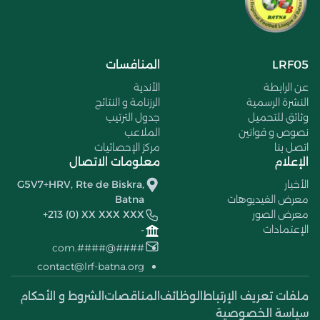
LRF05
المنافسات
عن الرابطة
الأندية
النشرة الرسمية
الرزنامة و النتائج
وثائق للتحميل
جدول الترتيب
نصوص و قوانين
الملاعب
اتصل بنا
مركز الإحصائيات
الإعلام
معلومات الاتصال
الأخبار
G5V7+HRV, Rte de Biskra,
معرض الفيديوهات
Batna
معرض الصور
+213 (0) XX XXX XXX
الإعتمادات
-
####@####.com
contact@lrf-batna.org
ملفات تعريف الإرتباط
الوظائف
المناقصات
الشروط و الأحكام
سياسة الخصوصية