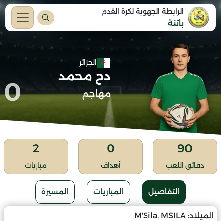
الرابطة الجهوية لكرة القدم
باتنة
الجزائر
دح محمد
0
مهاجم
2
0
90
دقائق اللعب
أهداف
مباريات
التفاصيل
المباريات
المسيرة
الميلاد:
M'Sila, MSILA