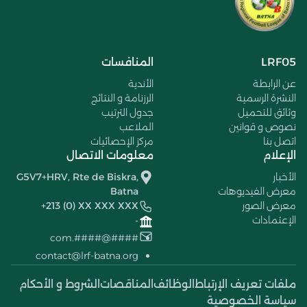
LRF05
المنافسات
عن الرابطة
الأندية
النشرة الرسمية
الرزنامة و النتائج
وثائق للتحميل
جدول الترتيب
نصوص و قوانين
الملاعب
اتصل بنا
مركز الإحصائيات
الإعلام
معلومات الاتصال
الأخبار
G5V7+HRV, Rte de Biskra,
معرض الفيديوهات
Batna
معرض الصور
+213 (0) XX XXX XXX
الإعتمادات
-
####@####.com
contact@lrf-batna.org
ملفات تعريف الإرتباط
الوظائف
المناقصات
الشروط و الأحكام
سياسة الخصوصية