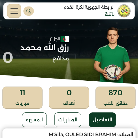
الرابطة الجهوية لكرة القدم
باتنة
الجزائر
رزق الله محمد
0
مدافع
11
0
870
دقائق اللعب
أهداف
مباريات
التفاصيل
المباريات
المسيرة
الميلاد:
M'Sila, OULED SIDI BRAHIM