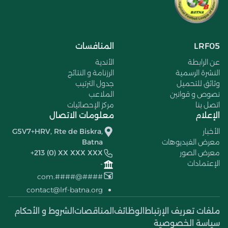
LRF05
المنافسات
عن الرابطة
الأندية
النشرة الرسمية
الرزنامة و النتائج
وثائق للتحميل
جدول الترتيب
نصوص و قوانين
الملاعب
اتصل بنا
مركز الإحصائيات
الإعلام
معلومات الاتصال
الأخبار
G5V7+HRV, Rte de Biskra,
معرض الفيديوهات
Batna
معرض الصور
+213 (0) XX XXX XXX
الإعتمادات
-
####@####.com
contact@lrf-batna.org
ملفات تعريف الإرتباط
الوظائف
المناقصات
الشروط و الأحكام
سياسة الخصوصية