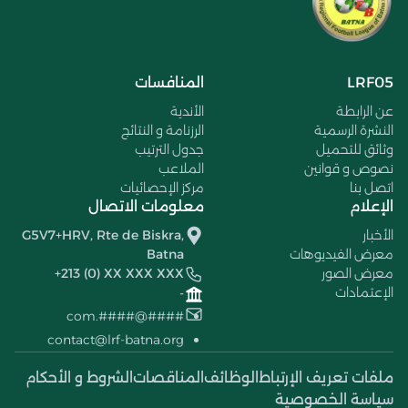
LRF05
المنافسات
عن الرابطة
الأندية
النشرة الرسمية
الرزنامة و النتائج
وثائق للتحميل
جدول الترتيب
نصوص و قوانين
الملاعب
اتصل بنا
مركز الإحصائيات
الإعلام
معلومات الاتصال
الأخبار
G5V7+HRV, Rte de Biskra,
معرض الفيديوهات
Batna
معرض الصور
+213 (0) XX XXX XXX
الإعتمادات
-
####@####.com
contact@lrf-batna.org
ملفات تعريف الإرتباط
الوظائف
المناقصات
الشروط و الأحكام
سياسة الخصوصية