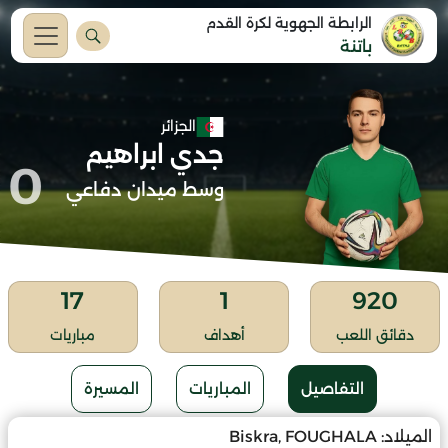
الرابطة الجهوية لكرة القدم
باتنة
الجزائر
جدي ابراهيم
0
وسط ميدان دفاعي
17
1
920
دقائق اللعب
أهداف
مباريات
التفاصيل
المباريات
المسيرة
الميلاد:
Biskra, FOUGHALA