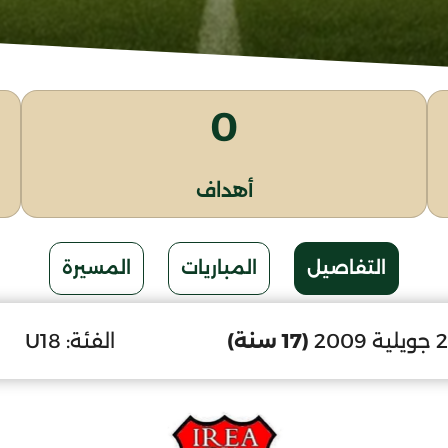
0
أهداف
التفاصيل
المباريات
المسيرة
(17 سنة)
الفئة:
U18