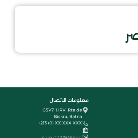
صر
معلومات الاتصال
G5V7+HRV, Rte de
Biskra, Batna
+213 (0) XX XXX XXX
-
####@####.com