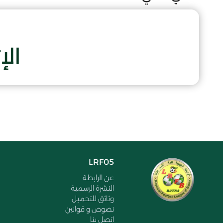
الإ
LRF05
عن الرابطة
النشرة الرسمية
وثائق للتحميل
نصوص و قوانين
اتصل بنا