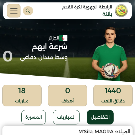
الرابطة الجهوية لكرة القدم
باتنة
الجزائر
شرعة ايهم
0
وسط ميدان دفاعي
18
0
1440
دقائق اللعب
أهداف
مباريات
التفاصيل
المباريات
المسيرة
الميلاد:
M'Sila, MAGRA