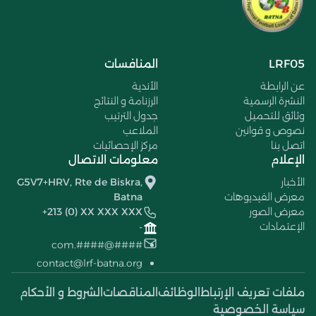
LRF05
المنافسات
عن الرابطة
الأندية
النشرة الرسمية
الرزنامة و النتائج
وثائق للتحميل
جدول الترتيب
نصوص و قوانين
الملاعب
اتصل بنا
مركز الإحصائيات
الإعلام
معلومات الاتصال
الأخبار
G5V7+HRV, Rte de Biskra,
معرض الفيديوهات
Batna
معرض الصور
+213 (0) XX XXX XXX
الإعتمادات
-
####@####.com
contact@lrf-batna.org
ملفات تعريف الإرتباط
الوظائف
المناقصات
الشروط و الأحكام
سياسة الخصوصية