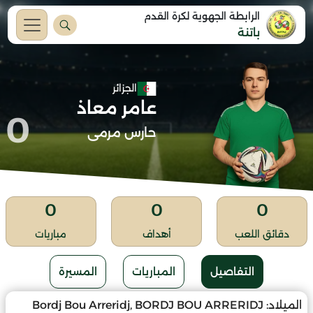
الرابطة الجهوية لكرة القدم
باتنة
الجزائر
عامر معاذ
0
حارس مرمى
0
0
0
دقائق اللعب
أهداف
مباريات
التفاصيل
المباريات
المسيرة
الميلاد:
Bordj Bou Arreridj, BORDJ BOU ARRERIDJ