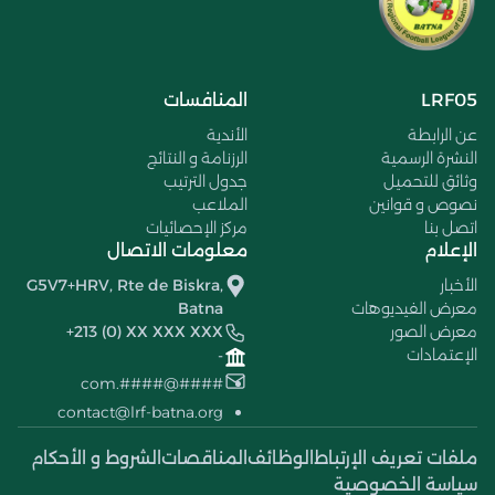
LRF05
المنافسات
عن الرابطة
الأندية
النشرة الرسمية
الرزنامة و النتائج
وثائق للتحميل
جدول الترتيب
نصوص و قوانين
الملاعب
اتصل بنا
مركز الإحصائيات
الإعلام
معلومات الاتصال
الأخبار
G5V7+HRV, Rte de Biskra,
معرض الفيديوهات
Batna
معرض الصور
+213 (0) XX XXX XXX
الإعتمادات
-
####@####.com
contact@lrf-batna.org
ملفات تعريف الإرتباط
الوظائف
المناقصات
الشروط و الأحكام
سياسة الخصوصية