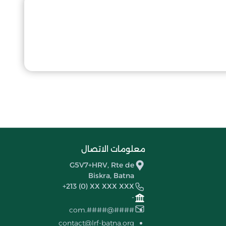
معلومات الاتصال
G5V7+HRV, Rte de
Biskra, Batna
+213 (0) XX XXX XXX
-
####@####.com
contact@lrf-batna.org