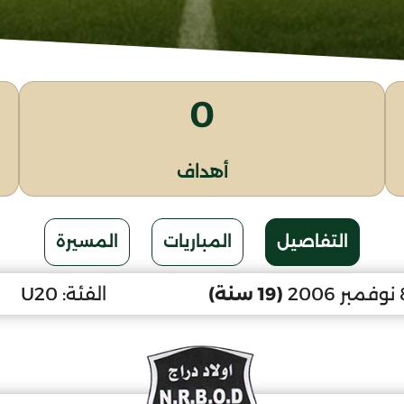
0
أهداف
التفاصيل
المباريات
المسيرة
(19 سنة)
الفئة:
U20