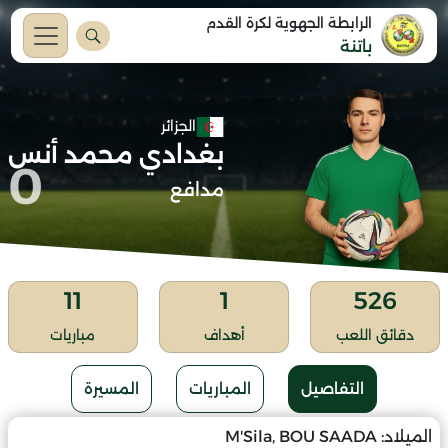
الرابطة الجهوية لكرة القدم
باتنة
الجزائر
بغدادي محمد أنس
0
مدافع
11
1
526
دقائق اللعب
أهداف
مباريات
التفاصيل
المباريات
المسيرة
الميلاد:
M'Sila, BOU SAADA