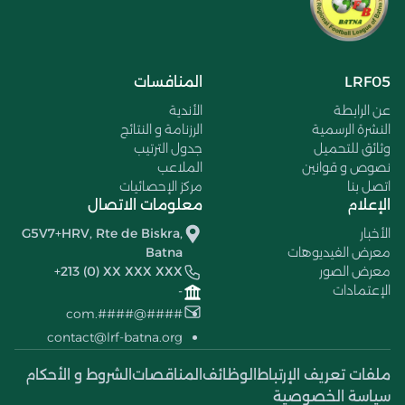
LRF05
المنافسات
عن الرابطة
الأندية
النشرة الرسمية
الرزنامة و النتائج
وثائق للتحميل
جدول الترتيب
نصوص و قوانين
الملاعب
اتصل بنا
مركز الإحصائيات
الإعلام
معلومات الاتصال
الأخبار
G5V7+HRV, Rte de Biskra,
معرض الفيديوهات
Batna
معرض الصور
+213 (0) XX XXX XXX
الإعتمادات
-
####@####.com
contact@lrf-batna.org
ملفات تعريف الإرتباط
الوظائف
المناقصات
الشروط و الأحكام
سياسة الخصوصية