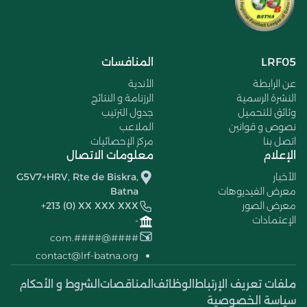
LRF05
المنافسات
عن الرابطة
الأندية
النشرة الرسمية
الرزنامة و النتائج
وثائق للتحميل
جدول الترتيب
نصوص و قوانين
الملاعب
اتصل بنا
مركز الإحصائيات
الإعلام
معلومات الاتصال
الأخبار
G5V7+HRV, Rte de Biskra,
معرض الفيديوهات
Batna
معرض الصور
+213 (0) XX XXX XXX
الإعتمادات
-
####@####.com
contact@lrf-batna.org
ملفات تعريف الإرتباط
الوظائف
المناقصات
الشروط و الأحكام
سياسة الخصوصية