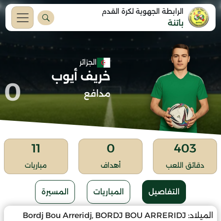
الرابطة الجهوية لكرة القدم
باتنة
الجزائر
خريف أيوب
0
مدافع
11
0
403
دقائق اللعب
أهداف
مباريات
التفاصيل
المباريات
المسيرة
الميلاد:
Bordj Bou Arreridj, BORDJ BOU ARRERIDJ