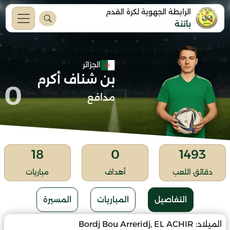
الرابطة الجهوية لكرة القدم
باتنة
الجزائر
بن شناف أكرم
0
مدافع
18
0
1493
دقائق اللعب
أهداف
مباريات
التفاصيل
المباريات
المسيرة
الميلاد:
Bordj Bou Arreridj, EL ACHIR