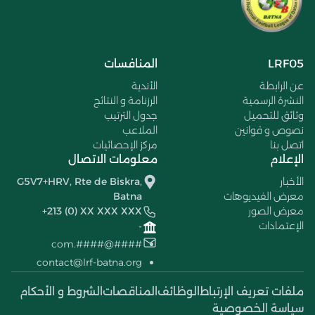
LRF05
المنافسات
عن الرابطة
الأندية
النشرة الرسمية
الرزنامة و النتائج
وثائق للتحميل
جدول الترتيب
نصوص و قوانين
الملاعب
اتصل بنا
مركز الإحصائيات
الإعلام
معلومات الاتصال
الأخبار
G5V7+HRV, Rte de Biskra,
معرض الفيديوهات
Batna
معرض الصور
+213 (0) XX XXX XXX
الإعتمادات
-
####@####.com
contact@lrf-batna.org
ملفات تعريف الإرتباط
الوظائف
المناقصات
الشروط و الأحكام
سياسة الخصوصية