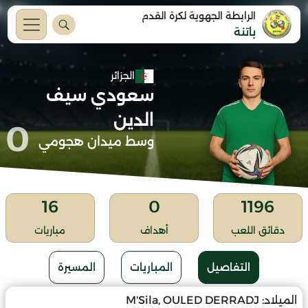
الرابطة الجهوية لكرة القدم
باتنة
الجزائر
سعودي سيف
الدين
0
وسط ميدان هجومي
16
0
1196
دقائق اللعب
أهداف
مباريات
التفاصيل
المباريات
المسيرة
الميلاد:
M'Sila, OULED DERRADJ