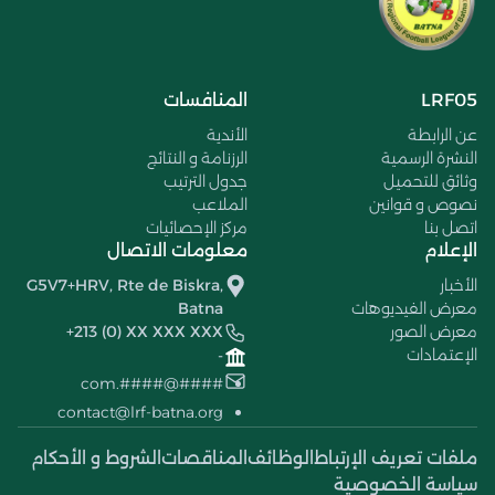
LRF05
المنافسات
عن الرابطة
الأندية
النشرة الرسمية
الرزنامة و النتائج
وثائق للتحميل
جدول الترتيب
نصوص و قوانين
الملاعب
اتصل بنا
مركز الإحصائيات
الإعلام
معلومات الاتصال
الأخبار
G5V7+HRV, Rte de Biskra,
معرض الفيديوهات
Batna
معرض الصور
+213 (0) XX XXX XXX
الإعتمادات
-
####@####.com
contact@lrf-batna.org
ملفات تعريف الإرتباط
الوظائف
المناقصات
الشروط و الأحكام
سياسة الخصوصية