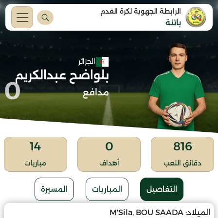
الرابطة الجهوية لكرة القدم
باتنة
الجزائر
بلواضح عبدالكريم
0
مدافع
14
0
816
دقائق اللعب
أهداف
مباريات
التفاصيل
المباريات
المسيرة
الميلاد:
M'Sila, BOU SAADA