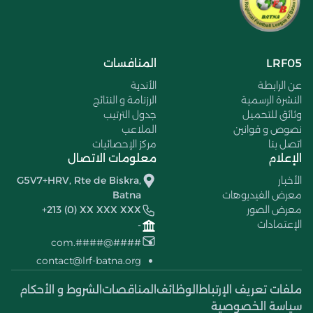
LRF05
المنافسات
عن الرابطة
الأندية
النشرة الرسمية
الرزنامة و النتائج
وثائق للتحميل
جدول الترتيب
نصوص و قوانين
الملاعب
اتصل بنا
مركز الإحصائيات
الإعلام
معلومات الاتصال
الأخبار
G5V7+HRV, Rte de Biskra,
معرض الفيديوهات
Batna
معرض الصور
+213 (0) XX XXX XXX
الإعتمادات
-
####@####.com
contact@lrf-batna.org
ملفات تعريف الإرتباط
الوظائف
المناقصات
الشروط و الأحكام
سياسة الخصوصية