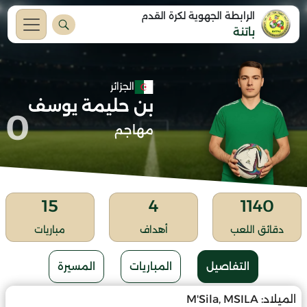
الرابطة الجهوية لكرة القدم
باتنة
الجزائر
بن حليمة يوسف
0
مهاجم
15
4
1140
دقائق اللعب
أهداف
مباريات
التفاصيل
المباريات
المسيرة
الميلاد:
M'Sila, MSILA