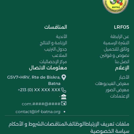
LRF05
المنافسات
عن الرابطة
الأندية
النشرة الرسمية
الرزنامة و النتائج
وثائق للتحميل
جدول الترتيب
نصوص و قوانين
الملاعب
اتصل بنا
مركز الإحصائيات
الإعلام
معلومات الاتصال
الأخبار
G5V7+HRV, Rte de Biskra,
معرض الفيديوهات
Batna
معرض الصور
+213 (0) XX XXX XXX
الإعتمادات
-
####@####.com
contact@lrf-batna.org
ملفات تعريف الإرتباط
الوظائف
المناقصات
الشروط و الأحكام
سياسة الخصوصية