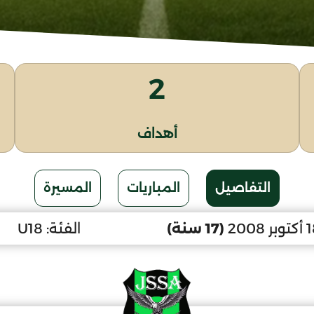
2
أهداف
التفاصيل
المباريات
المسيرة
(17 سنة)
الفئة:
U18