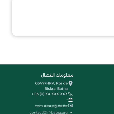
معلومات الاتصال
G5V7+HRV, Rte de
Biskra, Batna
+213 (0) XX XXX XXX
-
####@####.com
contact@lrf-batna.org