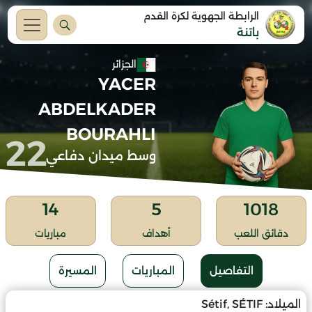
الرابطة الجهوية لكرة القدم
باتنة
الجزائر
YACER
ABDELKADER
BOURAHLI
22
وسط ميدان دفاعي
14
5
1018
دقائق اللعب
أهداف
مباريات
التفاصيل
المباريات
المسيرة
الميلاد:
Sétif, SÉTIF