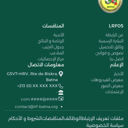
LRF05
المنافسات
عن الرابطة
الأندية
النشرة الرسمية
الرزنامة و النتائج
وثائق للتحميل
جدول الترتيب
نصوص و قوانين
الملاعب
اتصل بنا
مركز الإحصائيات
الإعلام
معلومات الاتصال
الأخبار
G5V7+HRV, Rte de Biskra,
معرض الفيديوهات
Batna
معرض الصور
+213 (0) XX XXX XXX
الإعتمادات
-
####@####.com
contact@lrf-batna.org
ملفات تعريف الإرتباط
الوظائف
المناقصات
الشروط و الأحكام
سياسة الخصوصية