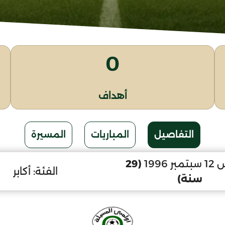
0
أهداف
التفاصيل
المباريات
المسيرة
 1996
(29
الفئة:
أكابر
سنة)