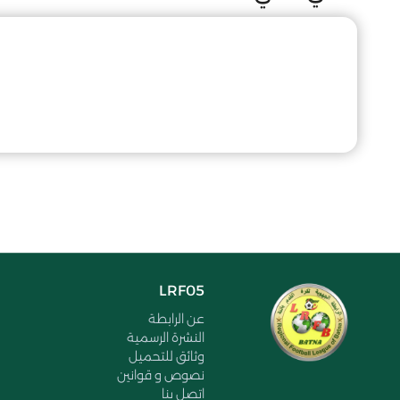
LRF05
عن الرابطة
النشرة الرسمية
وثائق للتحميل
نصوص و قوانين
اتصل بنا