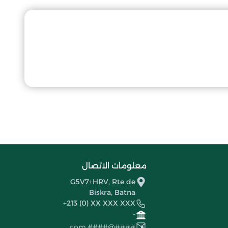
معلومات الاتصال
G5V7+HRV, Rte de
Biskra, Batna
+213 (0) XX XXX XXX
-
####@####.com