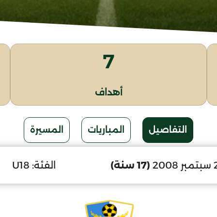
7
أهداف
التفاصيل
المباريات
المسيرة
(17 سنة)
الفئة:
U18