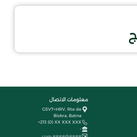
ج
معلومات الاتصال
G5V7+HRV, Rte de
Biskra, Batna
+213 (0) XX XXX XXX
-
####@####.com