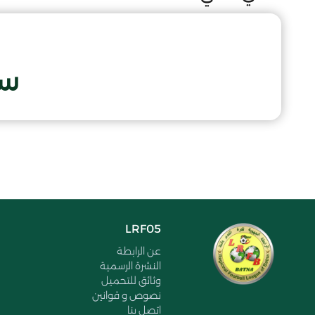
سب
LRF05
عن الرابطة
النشرة الرسمية
وثائق للتحميل
نصوص و قوانين
اتصل بنا