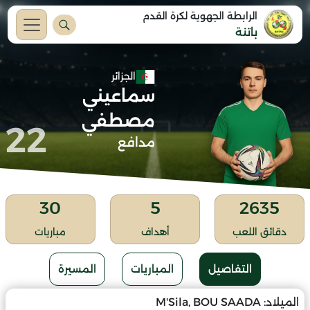
الرابطة الجهوية لكرة القدم
باتنة
الجزائر
سماعيني
مصطفي
22
مدافع
30
5
2635
دقائق اللعب
أهداف
مباريات
التفاصيل
المباريات
المسيرة
الميلاد:
M'Sila, BOU SAADA