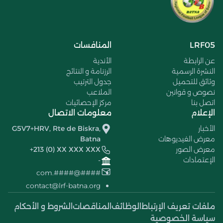
LRF05
المنافسات
عن الرابطة
الأندية
النشرة الرسمية
الرزنامة و النتائج
وثائق للتحميل
جدول الترتيب
نصوص و قوانين
الملاعب
اتصل بنا
مركز الإحصائيات
الإعلام
معلومات الاتصال
الأخبار
G5V7+HRV, Rte de Biskra,
معرض الفيديوهات
Batna
معرض الصور
+213 (0) XX XXX XXX
الإعتمادات
-
####@####.com
contact@lrf-batna.org
ملفات تعريف الإرتباط
الوظائف
المناقصات
الشروط و الأحكام
سياسة الخصوصية