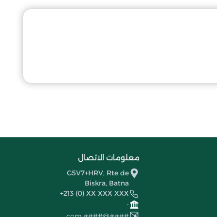
معلومات الاتصال
G5V7+HRV, Rte de
Biskra, Batna
+213 (0) XX XXX XXX
-
####@####.com