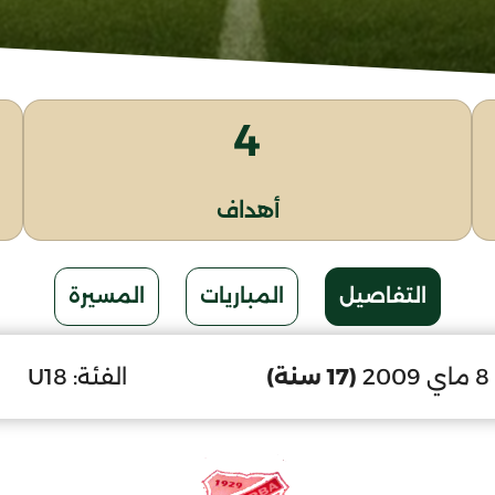
4
أهداف
التفاصيل
المباريات
المسيرة
2
(17 سنة)
الفئة:
U18