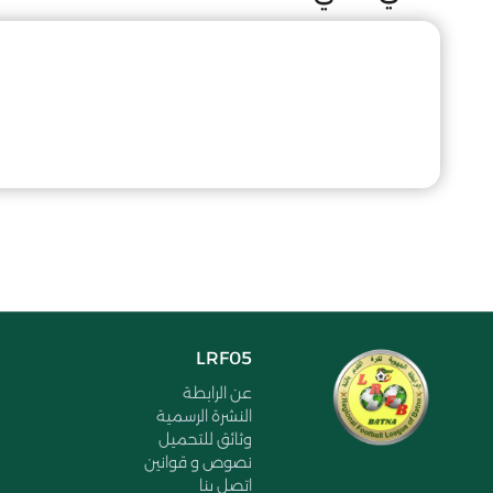
LRF05
عن الرابطة
النشرة الرسمية
وثائق للتحميل
نصوص و قوانين
اتصل بنا