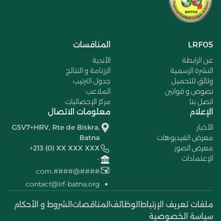
LRF05
المنافسات
عن الرابطة
الأندية
النشرة الرسمية
الرزنامة و النتائج
وثائق للتحميل
جدول الترتيب
نصوص و قوانين
الملاعب
اتصل بنا
مركز الإحصائيات
الإعلام
معلومات الاتصال
الأخبار
G5V7+HRV, Rte de Biskra,
معرض الفيديوهات
Batna
معرض الصور
+213 (0) XX XXX XXX
الإعتمادات
-
####@####.com
contact@lrf-batna.org
ملفات تعريف الإرتباط
الوظائف
المناقصات
الشروط و الأحكام
سياسة الخصوصية