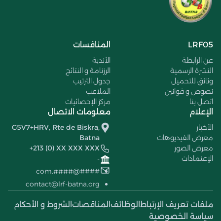
LRF05
المنافسات
عن الرابطة
الأندية
النشرة الرسمية
الرزنامة و النتائج
وثائق للتحميل
جدول الترتيب
نصوص و قوانين
الملاعب
اتصل بنا
مركز الإحصائيات
الإعلام
معلومات الاتصال
الأخبار
G5V7+HRV, Rte de Biskra,
معرض الفيديوهات
Batna
معرض الصور
+213 (0) XX XXX XXX
الإعتمادات
-
####@####.com
contact@lrf-batna.org
ملفات تعريف الإرتباط
الوظائف
المناقصات
الشروط و الأحكام
سياسة الخصوصية