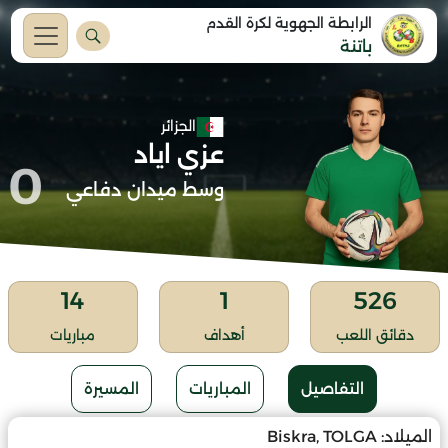
الرابطة الجهوية لكرة القدم
باتنة
الجزائر
عزي اياد
0
وسط ميدان دفاعي
14
1
526
دقائق اللعب
أهداف
مباريات
التفاصيل
المباريات
المسيرة
الميلاد:
Biskra, TOLGA