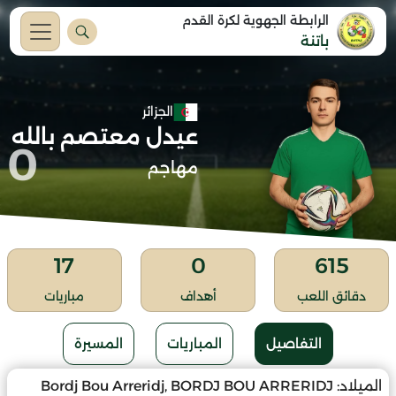
الرابطة الجهوية لكرة القدم
باتنة
الجزائر
عيدل معتصم بالله
0
مهاجم
17
0
615
دقائق اللعب
أهداف
مباريات
التفاصيل
المباريات
المسيرة
الميلاد:
Bordj Bou Arreridj, BORDJ BOU ARRERIDJ