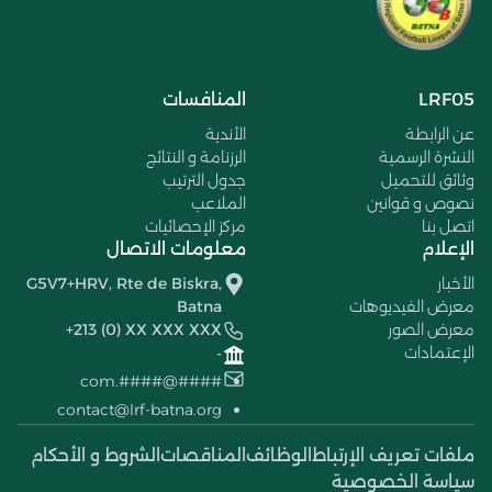
LRF05
المنافسات
عن الرابطة
الأندية
النشرة الرسمية
الرزنامة و النتائج
وثائق للتحميل
جدول الترتيب
نصوص و قوانين
الملاعب
اتصل بنا
مركز الإحصائيات
الإعلام
معلومات الاتصال
الأخبار
G5V7+HRV, Rte de Biskra,
معرض الفيديوهات
Batna
معرض الصور
+213 (0) XX XXX XXX
الإعتمادات
-
####@####.com
contact@lrf-batna.org
ملفات تعريف الإرتباط
الوظائف
المناقصات
الشروط و الأحكام
سياسة الخصوصية