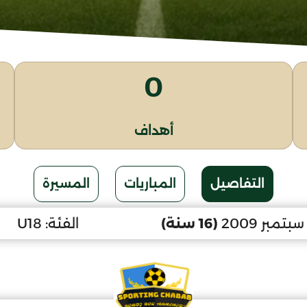
0
أهداف
التفاصيل
المباريات
المسيرة
(16 سنة)
الفئة:
U18