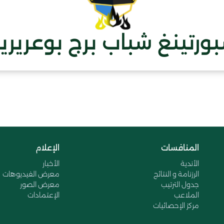
ورتينغ شباب برج بوعريري
المنافسات
الإعلام
الأندية
الأخبار
الرزنامة و النتائج
معرض الفيديوهات
جدول الترتيب
معرض الصور
الملاعب
الإعتمادات
مركز الإحصائيات