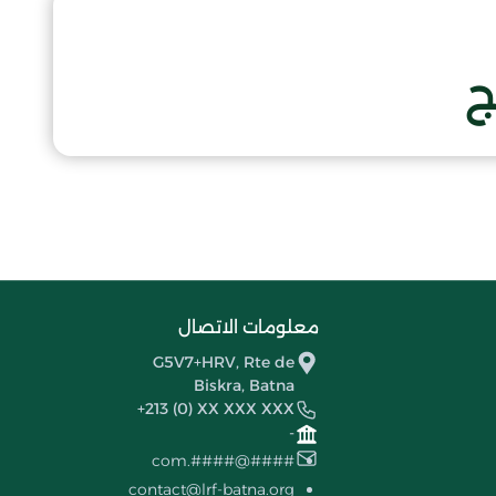
ج
معلومات الاتصال
G5V7+HRV, Rte de
Biskra, Batna
+213 (0) XX XXX XXX
-
####@####.com
contact@lrf-batna.org