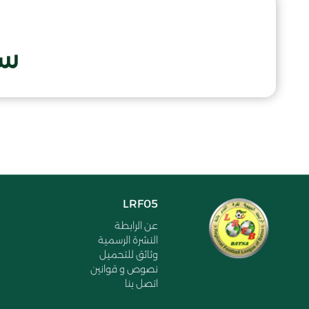
سب
LRF05
عن الرابطة
النشرة الرسمية
وثائق للتحميل
نصوص و قوانين
اتصل بنا