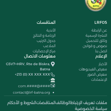
LRF05
المنافسات
عن الرابطة
الأندية
النشرة الرسمية
الرزنامة و النتائج
وثائق للتحميل
جدول الترتيب
نصوص و قوانين
الملاعب
اتصل بنا
مركز الإحصائيات
الإعلام
معلومات الاتصال
الأخبار
G5V7+HRV, Rte de Biskra,
معرض الفيديوهات
Batna
معرض الصور
+213 (0) XX XXX XXX
الإعتمادات
-
####@####.com
contact@lrf-batna.org
ملفات تعريف الإرتباط
الوظائف
المناقصات
الشروط و الأحكام
سياسة الخصوصية