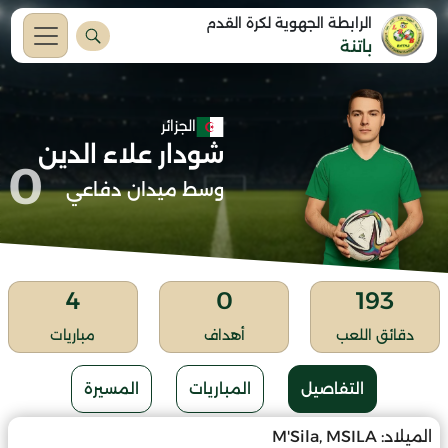
الرابطة الجهوية لكرة القدم
باتنة
الجزائر
شودار علاء الدين
0
وسط ميدان دفاعي
4
0
193
دقائق اللعب
أهداف
مباريات
التفاصيل
المباريات
المسيرة
الميلاد:
M'Sila, MSILA