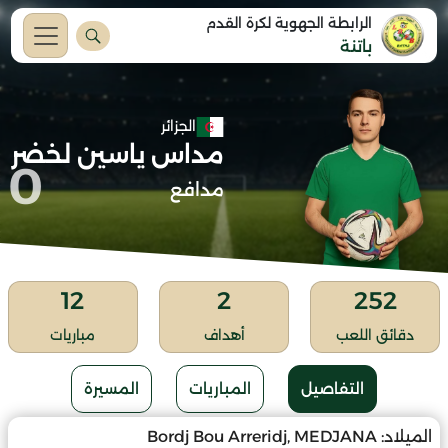
الرابطة الجهوية لكرة القدم
باتنة
الجزائر
مداس ياسين لخضر
0
مدافع
12
2
252
دقائق اللعب
أهداف
مباريات
التفاصيل
المباريات
المسيرة
الميلاد:
Bordj Bou Arreridj, MEDJANA