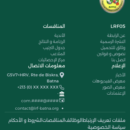
LRF05
المنافسات
عن الرابطة
الأندية
النشرة الرسمية
الرزنامة و النتائج
وثائق للتحميل
جدول الترتيب
نصوص و قوانين
الملاعب
اتصل بنا
مركز الإحصائيات
الإعلام
معلومات الاتصال
الأخبار
G5V7+HRV, Rte de Biskra,
معرض الفيديوهات
Batna
معرض الصور
+213 (0) XX XXX XXX
الإعتمادات
-
####@####.com
contact@lrf-batna.org
ملفات تعريف الإرتباط
الوظائف
المناقصات
الشروط و الأحكام
سياسة الخصوصية