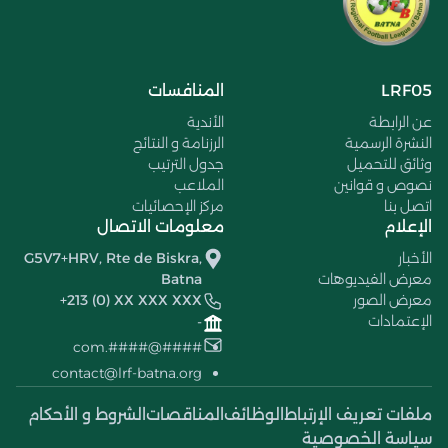
LRF05
المنافسات
عن الرابطة
الأندية
النشرة الرسمية
الرزنامة و النتائج
وثائق للتحميل
جدول الترتيب
نصوص و قوانين
الملاعب
اتصل بنا
مركز الإحصائيات
الإعلام
معلومات الاتصال
الأخبار
G5V7+HRV, Rte de Biskra,
معرض الفيديوهات
Batna
معرض الصور
+213 (0) XX XXX XXX
الإعتمادات
-
####@####.com
contact@lrf-batna.org
ملفات تعريف الإرتباط
الوظائف
المناقصات
الشروط و الأحكام
سياسة الخصوصية