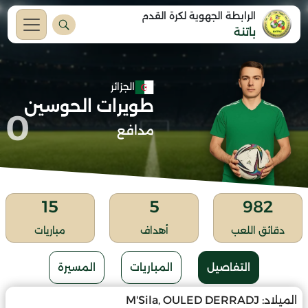
الرابطة الجهوية لكرة القدم
باتنة
الجزائر
طويرات الحوسين
0
مدافع
15
5
982
دقائق اللعب
أهداف
مباريات
التفاصيل
المباريات
المسيرة
الميلاد:
M'Sila, OULED DERRADJ