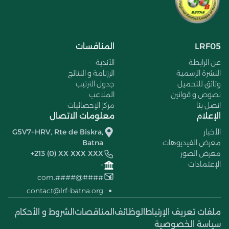
LRF05
المنافسات
عن الرابطة
الأندية
النشرة الرسمية
الرزنامة و النتائج
وثائق للتحميل
جدول الترتيب
نصوص و قوانين
الملاعب
اتصل بنا
مركز الإحصائيات
الإعلام
معلومات الاتصال
الأخبار
G5V7+HRV, Rte de Biskra,
معرض الفيديوهات
Batna
معرض الصور
+213 (0) XX XXX XXX
الإعتمادات
-
####@####.com
contact@lrf-batna.org
ملفات تعريف الإرتباط
الوظائف
المناقصات
الشروط و الأحكام
سياسة الخصوصية