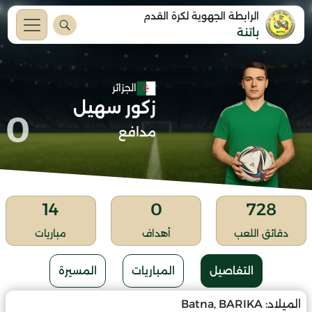
الرابطة الجهوية لكرة القدم
باتنة
الجزائر
زكور سهيل
0
مدافع
14
0
728
دقائق اللعب
أهداف
مباريات
التفاصيل
المباريات
المسيرة
الميلاد:
Batna, BARIKA