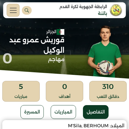
الرابطة الجهوية لكرة القدم
باتنة
الجزائر
قوريش عمرو عبد
الوكيل
0
مهاجم
5
0
310
دقائق اللعب
أهداف
مباريات
التفاصيل
المباريات
المسيرة
الميلاد:
M'Sila, BERHOUM