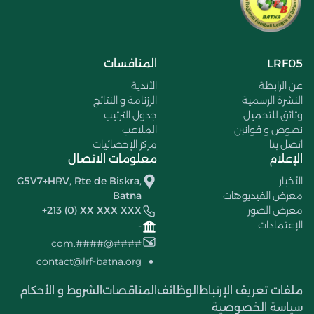
LRF05
المنافسات
عن الرابطة
الأندية
النشرة الرسمية
الرزنامة و النتائج
وثائق للتحميل
جدول الترتيب
نصوص و قوانين
الملاعب
اتصل بنا
مركز الإحصائيات
الإعلام
معلومات الاتصال
الأخبار
G5V7+HRV, Rte de Biskra,
معرض الفيديوهات
Batna
معرض الصور
+213 (0) XX XXX XXX
الإعتمادات
-
####@####.com
contact@lrf-batna.org
ملفات تعريف الإرتباط
الوظائف
المناقصات
الشروط و الأحكام
سياسة الخصوصية