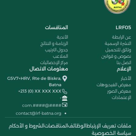
LRF05
المنافسات
عن الرابطة
الأندية
النشرة الرسمية
الرزنامة و النتائج
وثائق للتحميل
جدول الترتيب
نصوص و قوانين
الملاعب
اتصل بنا
مركز الإحصائيات
الإعلام
معلومات الاتصال
الأخبار
G5V7+HRV, Rte de Biskra,
معرض الفيديوهات
Batna
معرض الصور
+213 (0) XX XXX XXX
الإعتمادات
-
####@####.com
contact@lrf-batna.org
ملفات تعريف الإرتباط
الوظائف
المناقصات
الشروط و الأحكام
سياسة الخصوصية