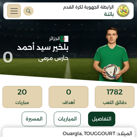
الرابطة الجهوية لكرة القدم
باتنة
الجزائر
بلخير سيد أحمد
0
حارس مرمى
20
0
1782
دقائق اللعب
أهداف
مباريات
التفاصيل
المباريات
المسيرة
الميلاد:
Ouargla, TOUGGOURT