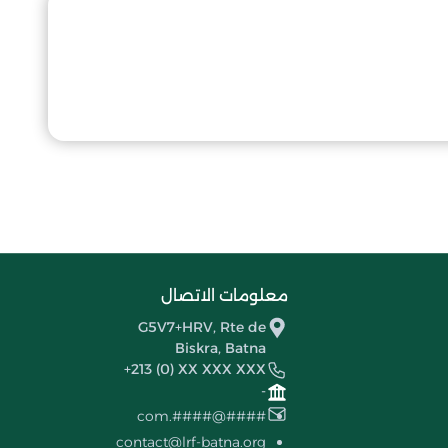
معلومات الاتصال
G5V7+HRV, Rte de
Biskra, Batna
+213 (0) XX XXX XXX
-
####@####.com
contact@lrf-batna.org